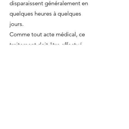
disparaissent généralement en
quelques heures à quelques
jours.
Comme tout acte médical, ce
traitement doit être effectué
par un médecin expérimenté,
afin de garantir la précision du
geste et la sécurité du patient.
Certaines situations médicales
peuvent contre-indiquer le
traitement ; elles seront
systématiquement évaluées
lors de la consultation.